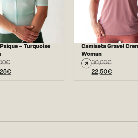
 Psique – Turquoise
Camiseta Gravel Cre
n
Woman
00
€
30,00
€
,25
€
22,50
€