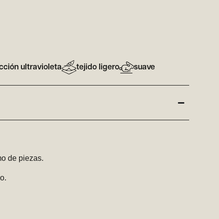
cción ultravioleta
tejido ligero
suave
o de piezas.
o.