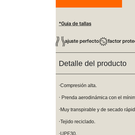
*Guía de tallas
ajuste perfecto
factor prote
Detalle del producto
⋅Compresión alta.
⋅ Prenda aerodinámica con el mínim
⋅Muy transpirable y de secado rápid
⋅Tejido reciclado.
⋅UPF30.