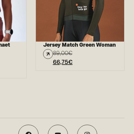
maet
Jersey Match Green Woman
89,00
€
66,75
€