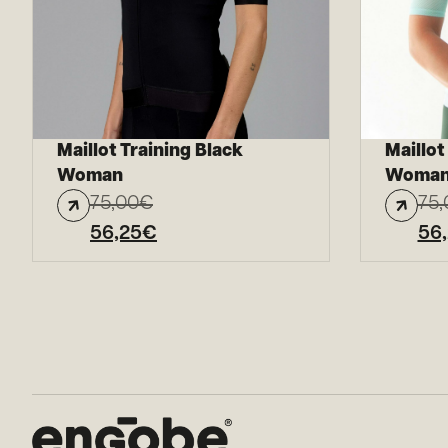
Maillot Training Black
Maillot
Woman
Woma
75,00
€
75,
56,25
€
56