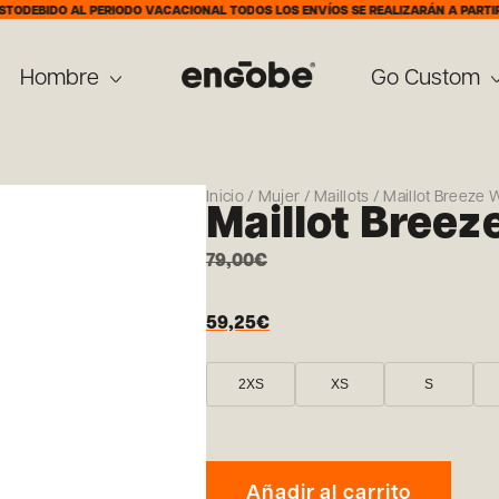
BIDO AL PERIODO VACACIONAL TODOS LOS ENVÍOS SE REALIZARÁN A PARTIR DEL 
Hombre
Go Custom
Inicio
/
Mujer
/
Maillots
/ Maillot Breeze
Maillot Bree
79,00
€
59,25
€
2XS
XS
S
Añadir al carrito