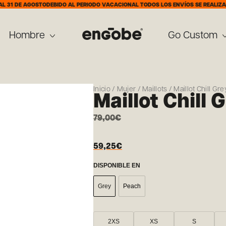
 AGOSTO
DEBIDO AL PERIODO VACACIONAL TODOS LOS ENVÍOS SE REALIZARÁN A PA
Hombre
Go Custom
Inicio
/
Mujer
/
Maillots
/ Maillot Chill G
Maillot Chill
79,00
€
59,25
€
DISPONIBLE EN
Grey
Peach
2XS
XS
S