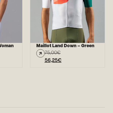
 Woman
Maillot Land Down – Green
75,00
€
56,25
€