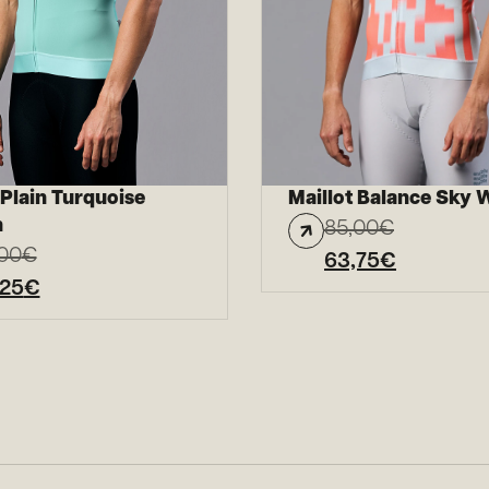
 Plain Turquoise
Maillot Balance Sky
n
85,00
€
00
€
63,75
€
,25
€