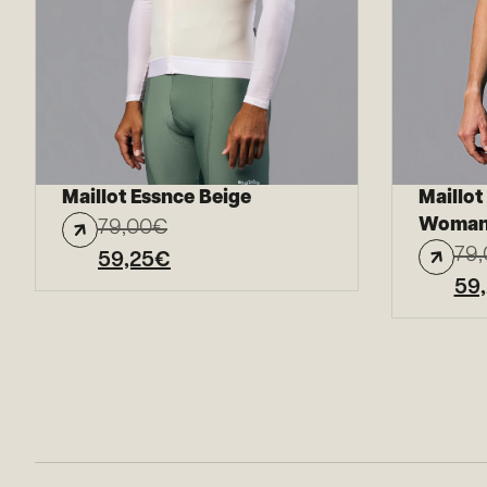
Maillot Essnce Beige
Maillot
Woma
79,00
€
79,
59,25
€
59