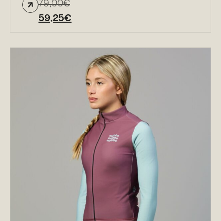
79,00
€
59,25
€