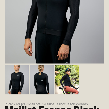
Inicio
/
Mujer
/
Maillots
/ Maillot Essnce Black Woman