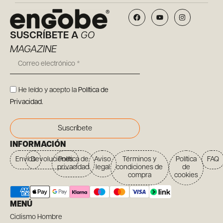
SUSCRÍBETE A
GO
MAGAZINE
He leído y acepto la
Política de
Privacidad
.
Suscríbete
INFORMACIÓN
Envíos
Devoluciones
Política de
Aviso
Términos y
Política
FAQ
privacidad
legal
condiciones de
de
compra
cookies
MENÚ
Ciclismo Hombre