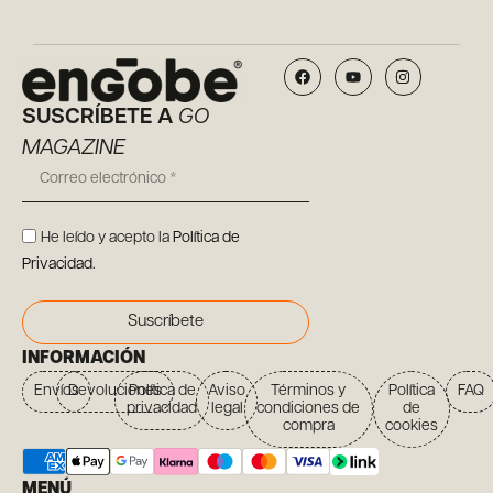
SUSCRÍBETE A
GO
MAGAZINE
He leído y acepto la
Política de
Privacidad
.
Suscríbete
INFORMACIÓN
Envíos
Devoluciones
Política de
Aviso
Términos y
Política
FAQ
privacidad
legal
condiciones de
de
compra
cookies
MENÚ