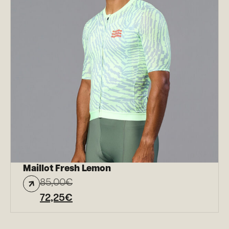
Maillot Fresh Lemon
85,00
€
72,25
€