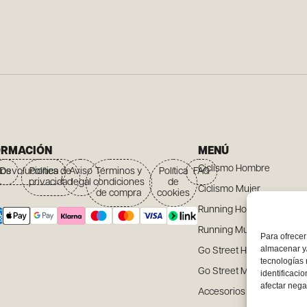
ORMACIÓN
MENÚ
Ciclismo Hombre
íos
Devoluciones
Política de
Aviso
Términos y
Política
FAQ
privacidad
legal
condiciones
de
Ciclismo Mujer
de compra
cookies
Running Hombre
Running Mujer
Para ofrecer
almacenar y/
Go Street Hombre
tecnologías
Go Street Mujer
identificaci
afectar nega
Accesorios