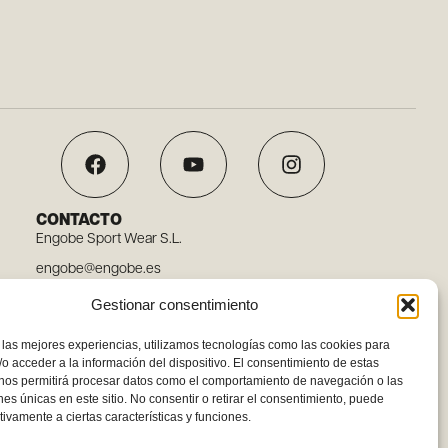
CONTACTO
Engobe Sport Wear S.L.
engobe@engobe.es
Tel. 96 110 78 03
Gestionar consentimiento
Carrer Embat, 12, 46119 Nàquera, Valencia
 las mejores experiencias, utilizamos tecnologías como las cookies para
o acceder a la información del dispositivo. El consentimiento de estas
 nos permitirá procesar datos como el comportamiento de navegación o las
ones únicas en este sitio. No consentir o retirar el consentimiento, puede
tivamente a ciertas características y funciones.