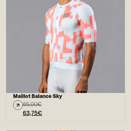
Maillot Balance Sky
85,00
€
63,75
€