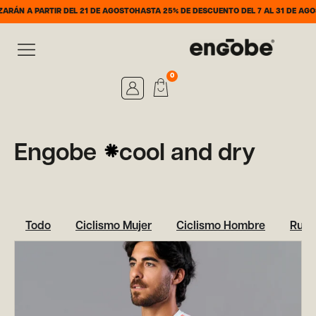
N A PARTIR DEL 21 DE AGOSTO
HASTA 25% DE DESCUENTO DEL 7 AL 31 DE AGOSTO
0
Engobe
cool and dry
Todo
Ciclismo Mujer
Ciclismo Hombre
Runn