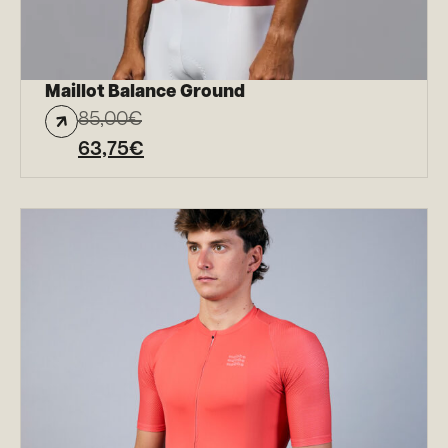
Maillot Balance Ground
85,00
€
63,75
€