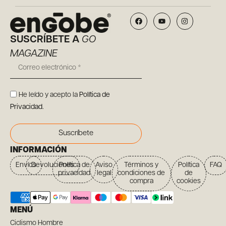
SUSCRÍBETE A
GO
MAGAZINE
He leído y acepto la
Política de
Privacidad
.
Suscríbete
INFORMACIÓN
Envíos
Devoluciones
Política de
Aviso
Términos y
Política
FAQ
privacidad
legal
condiciones de
de
compra
cookies
MENÚ
Ciclismo Hombre