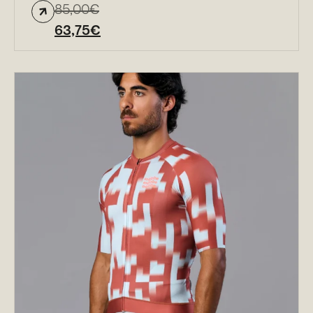
85,00
€
63,75
€