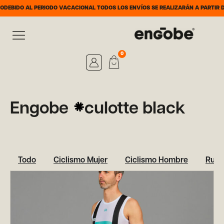
DEBIDO AL PERIODO VACACIONAL TODOS LOS ENVÍOS SE REALIZARÁN A PARTIR 
0
Engobe
culotte black
Todo
Ciclismo Mujer
Ciclismo Hombre
Runn