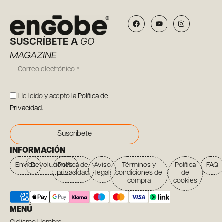
SUSCRÍBETE A
GO
MAGAZINE
He leído y acepto la
Política de
Privacidad
.
Suscríbete
INFORMACIÓN
Envíos
Devoluciones
Política de
Aviso
Términos y
Política
FAQ
privacidad
legal
condiciones de
de
compra
cookies
MENÚ