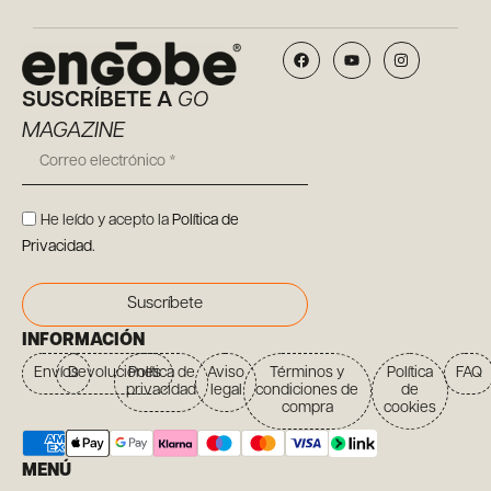
SUSCRÍBETE A
GO
MAGAZINE
He leído y acepto la
Política de
Privacidad
.
Suscríbete
INFORMACIÓN
Envíos
Devoluciones
Política de
Aviso
Términos y
Política
FAQ
privacidad
legal
condiciones de
de
compra
cookies
MENÚ