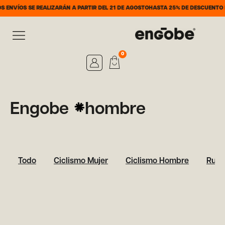
NVÍOS SE REALIZARÁN A PARTIR DEL 21 DE AGOSTO
HASTA 25% DE DESCUENTO DEL
0
Engobe
hombre
Todo
Ciclismo Mujer
Ciclismo Hombre
Runn