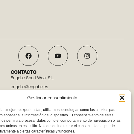
CONTACTO
Engobe Sport Wear S.L.
engobe@engobe.es
Tel. 96 110 78 03
Gestionar consentimiento
Carrer Embat, 12, 46119 Nàquera, Valencia
 las mejores experiencias, utilizamos tecnologías como las cookies para
o acceder a la información del dispositivo. El consentimiento de estas
 nos permitirá procesar datos como el comportamiento de navegación o las
ones únicas en este sitio. No consentir o retirar el consentimiento, puede
tivamente a ciertas características y funciones.