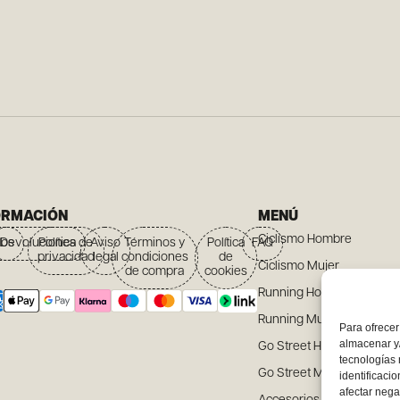
ORMACIÓN
MENÚ
Ciclismo Hombre
íos
Devoluciones
Política de
Aviso
Términos y
Política
FAQ
privacidad
legal
condiciones
de
Ciclismo Mujer
de compra
cookies
Running Hombre
Running Mujer
Para ofrecer
almacenar y/
Go Street Hombre
tecnologías
Go Street Mujer
identificaci
afectar nega