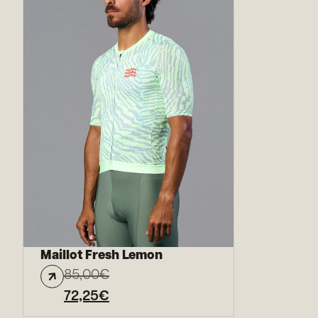
Maillot Fresh Lemon
85,00
€
72,25
€