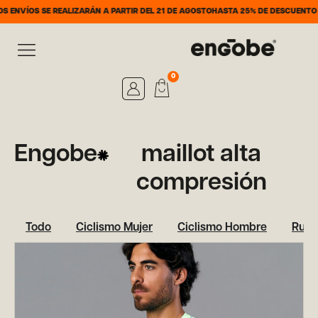
NVÍOS SE REALIZARÁN A PARTIR DEL 21 DE AGOSTO
HASTA 25% DE DESCUENTO DEL
0
Engobe
maillot alta
compresión
Todo
Ciclismo Mujer
Ciclismo Hombre
Runn