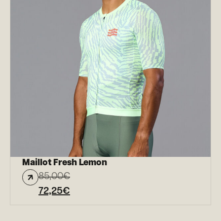
Maillot Fresh Lemon
85,00
€
72,25
€