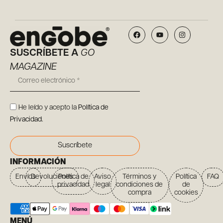
SUSCRÍBETE A
GO
MAGAZINE
He leído y acepto la
Política de
Privacidad
.
Suscríbete
INFORMACIÓN
Envíos
Devoluciones
Política de
Aviso
Términos y
Política
FAQ
privacidad
legal
condiciones de
de
compra
cookies
MENÚ