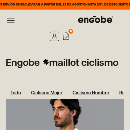
NVÍOS SE REALIZARÁN A PARTIR DEL 21 DE AGOSTO
HASTA 25% DE DESCUENTO DEL
0
Engobe
maillot ciclismo
Todo
Ciclismo Mujer
Ciclismo Hombre
Runn