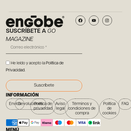
SUSCRÍBETE A
GO
MAGAZINE
He leído y acepto la
Política de
Privacidad
.
Suscríbete
INFORMACIÓN
Envíos
Devoluciones
Política de
Aviso
Términos y
Política
FAQ
privacidad
legal
condiciones de
de
compra
cookies
MENÚ