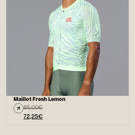
Maillot Fresh Lemon
85,00
€
72,25
€