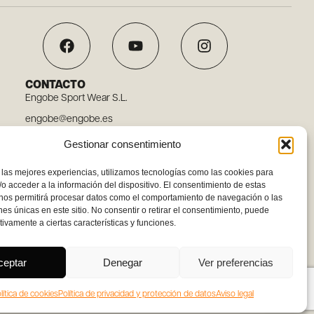
CONTACTO
Engobe Sport Wear S.L.
engobe@engobe.es
Tel. 96 110 78 03
Gestionar consentimiento
Carrer Embat, 12, 46119 Nàquera, Valencia
 las mejores experiencias, utilizamos tecnologías como las cookies para
o acceder a la información del dispositivo. El consentimiento de estas
 nos permitirá procesar datos como el comportamiento de navegación o las
ones únicas en este sitio. No consentir o retirar el consentimiento, puede
tivamente a ciertas características y funciones.
ceptar
Denegar
Ver preferencias
lítica de cookies
Política de privacidad y protección de datos
Aviso legal