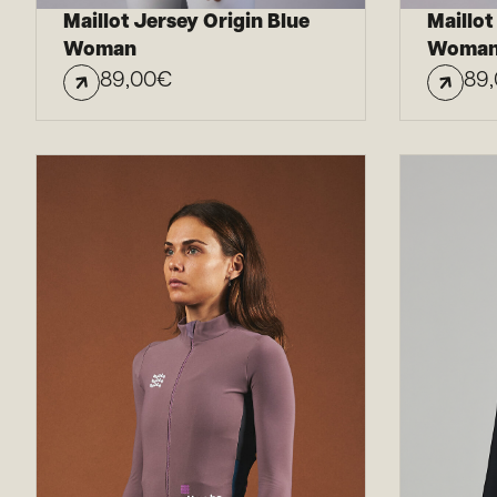
Maillot Jersey Origin Blue
Maillot
Woman
Woma
89,00
€
89