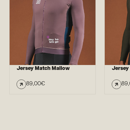
Jersey Match Mallow
Jersey
89,00
€
89