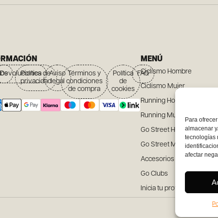
ORMACIÓN
MENÚ
Ciclismo Hombre
íos
Devoluciones
Política de
Aviso
Términos y
Política
FAQ
privacidad
legal
condiciones
de
Ciclismo Mujer
de compra
cookies
Running Hombre
Running Mujer
Para ofrecer
almacenar y/
Go Street Hombre
tecnologías
Go Street Mujer
identificaci
afectar nega
Accesorios
Go Clubs
A
Inicia tu proyecto
Po