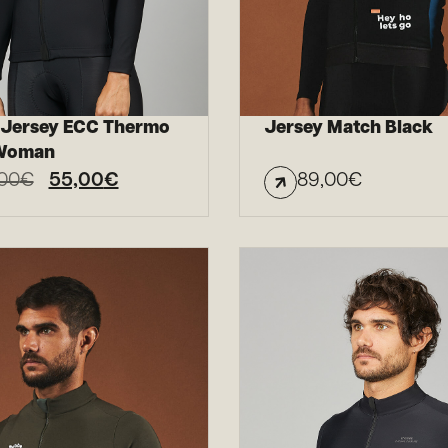
t Jersey ECC Thermo
Jersey Match Black
 Woman
00
€
55,00
€
89,00
€