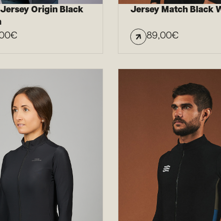
 Jersey Origin Black
Jersey Match Black
n
,00
€
89,00
€