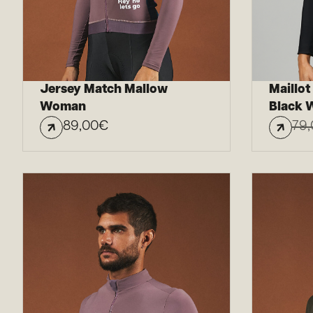
Jersey Match Mallow
Maillo
Woman
Black
89,00
€
79,