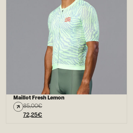
Maillot Fresh Lemon
85,00
€
72,25
€