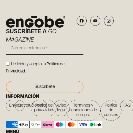
SUSCRÍBETE A
GO
MAGAZINE
He leído y acepto la
Política de
Privacidad
.
Suscríbete
INFORMACIÓN
Envíos
Devoluciones
Política de
Aviso
Términos y
Política
FAQ
privacidad
legal
condiciones de
de
compra
cookies
MENÚ