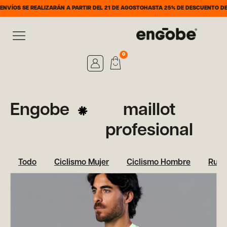
ÍOS SE REALIZARÁN A PARTIR DEL 21 DE AGOSTO
HASTA 25% DE DESCUENTO DEL 7
0
Engobe
maillot
profesional
Todo
Ciclismo Mujer
Ciclismo Hombre
Runn