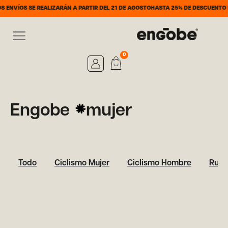
NVÍOS SE REALIZARÁN A PARTIR DEL 21 DE AGOSTO
HASTA 25% DE DESCUENTO DEL
0
Engobe
mujer
Todo
Ciclismo Mujer
Ciclismo Hombre
Runn