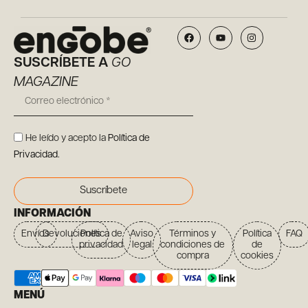
SUSCRÍBETE A
GO
MAGAZINE
He leído y acepto la
Política de
Privacidad
.
Suscríbete
INFORMACIÓN
Envíos
Devoluciones
Política de
Aviso
Términos y
Política
FAQ
privacidad
legal
condiciones de
de
compra
cookies
MENÚ