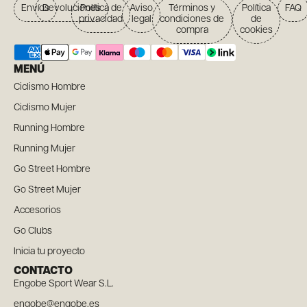
Envíos
Devoluciones
Política de
Aviso
Términos y
Política
FAQ
privacidad
legal
condiciones de
de
compra
cookies
MENÚ
Ciclismo Hombre
Ciclismo Mujer
Running Hombre
Running Mujer
Go Street Hombre
Go Street Mujer
Accesorios
Go Clubs
Inicia tu proyecto
CONTACTO
Engobe Sport Wear S.L.
engobe@engobe.es