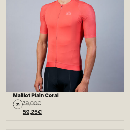
Maillot Plain Coral
79,00
€
59,25
€