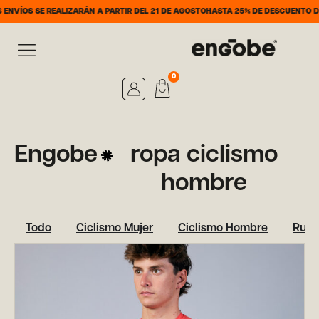
 SE REALIZARÁN A PARTIR DEL 21 DE AGOSTO
HASTA 25% DE DESCUENTO DEL 7 AL 
0
Engobe
ropa ciclismo
hombre
Todo
Ciclismo Mujer
Ciclismo Hombre
Runn