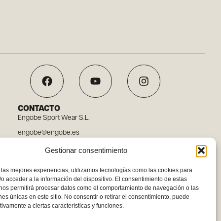
CONTACTO
Engobe Sport Wear S.L.
engobe@engobe.es
Tel. 96 110 78 03
Gestionar consentimiento
Carrer Embat, 12, 46119 Nàquera, Valencia
 las mejores experiencias, utilizamos tecnologías como las cookies para
o acceder a la información del dispositivo. El consentimiento de estas
 nos permitirá procesar datos como el comportamiento de navegación o las
ones únicas en este sitio. No consentir o retirar el consentimiento, puede
tivamente a ciertas características y funciones.