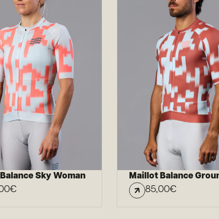
t Balance Sky Woman
Maillot Balance Grou
00
€
85,00
€