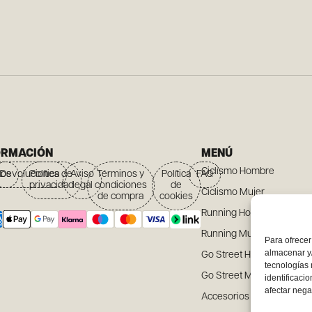
ORMACIÓN
MENÚ
Ciclismo Hombre
íos
Devoluciones
Política de
Aviso
Términos y
Política
FAQ
privacidad
legal
condiciones
de
Ciclismo Mujer
de compra
cookies
Running Hombre
Running Mujer
Para ofrecer
almacenar y/
Go Street Hombre
tecnologías
Go Street Mujer
identificaci
afectar nega
Accesorios