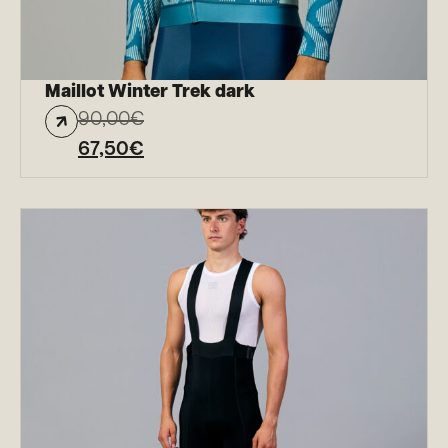
Maillot Winter Trek dark
90,00
€
67,50
€