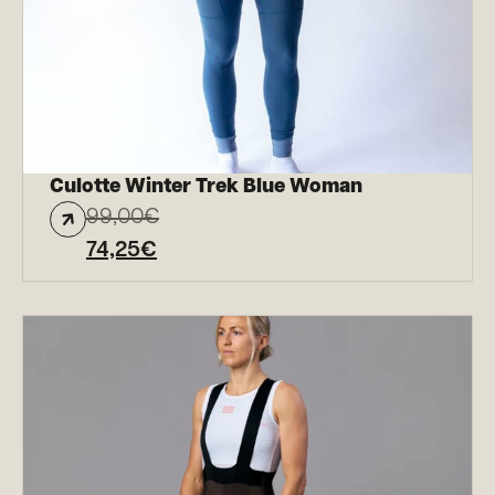
Culotte Winter Trek Blue Woman
99,00
€
74,25
€