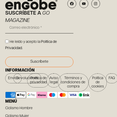
SUSCRÍBETE A
GO
MAGAZINE
He leído y acepto la
Política de
Privacidad
.
Suscríbete
INFORMACIÓN
Envíos
Devoluciones
Política de
Aviso
Términos y
Política
FAQ
privacidad
legal
condiciones de
de
compra
cookies
MENÚ
Ciclismo Hombre
Ciclismo Mujer