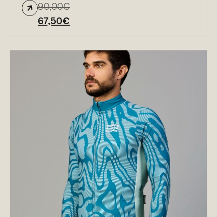
90,00
€
67,50
€