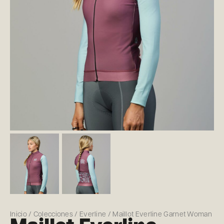
Inicio
/
Colecciones
/
Everline
/ Maillot Everline Garnet Woman