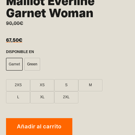
Maillot Everline
Garnet Woman
90,00
€
67,50
€
DISPONIBLE EN
Garnet
Green
2XS
XS
S
M
L
XL
2XL
Añadir al carrito