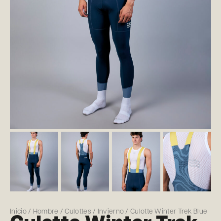
Inicio
/
Hombre
/
Culottes
/
Invierno
/ Culotte Winter Trek Blue