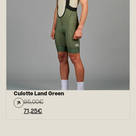
Culotte Land Green
95,00
€
71,25
€