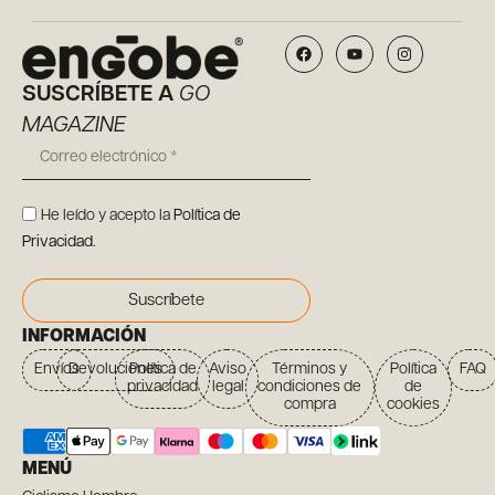
SUSCRÍBETE A
GO
MAGAZINE
He leído y acepto la
Política de
Privacidad
.
Suscríbete
INFORMACIÓN
Envíos
Devoluciones
Política de
Aviso
Términos y
Política
FAQ
privacidad
legal
condiciones de
de
compra
cookies
MENÚ