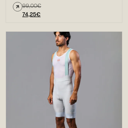
99,00
€
74,25
€