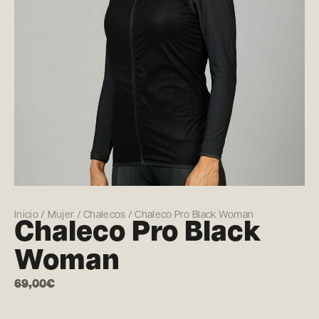
Inicio
/
Mujer
/
Chalecos
/ Chaleco Pro Black Woman
Chaleco Pro Black
Woman
69,00
€