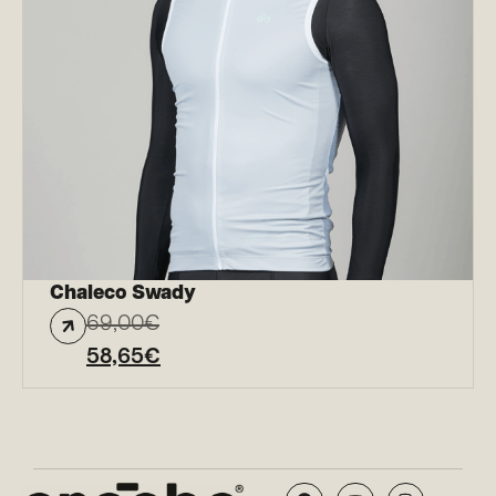
Chaleco Swady
69,00
€
58,65
€