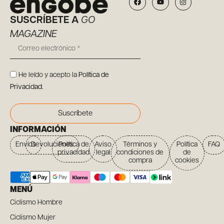
SUSCRÍBETE A
GO
MAGAZINE
He leído y acepto la
Política de
Privacidad
.
Suscríbete
INFORMACIÓN
Envíos
Devoluciones
Política de
Aviso
Términos y
Política
FAQ
privacidad
legal
condiciones de
de
compra
cookies
MENÚ
Ciclismo Hombre
Ciclismo Mujer