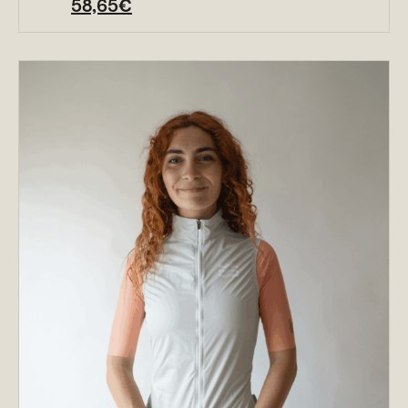
58,65
€