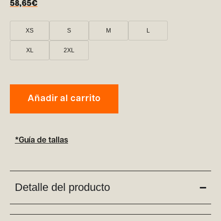
58,65
€
XS
S
M
L
XL
2XL
Añadir al carrito
*Guía de tallas
Detalle del producto