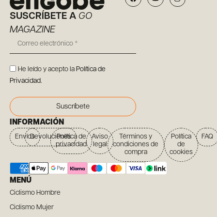
SUSCRÍBETE A
GO
MAGAZINE
He leído y acepto la
Política de
Privacidad
.
Suscríbete
INFORMACIÓN
Envíos
Devoluciones
Política de
Aviso
Términos y
Política
FAQ
privacidad
legal
condiciones de
de
compra
cookies
MENÚ
Ciclismo Hombre
Ciclismo Mujer