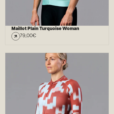
Maillot Plain Turquoise Woman
79,00
€