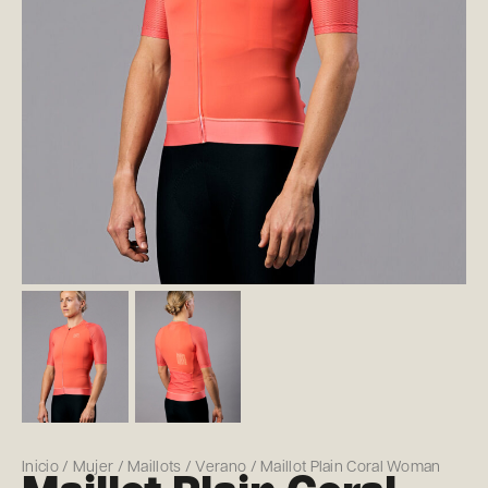
Inicio
/
Mujer
/
Maillots
/
Verano
/ Maillot Plain Coral Woman