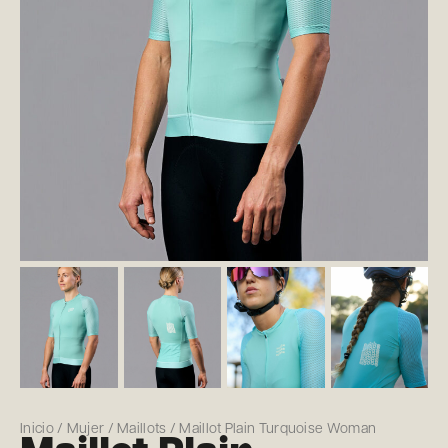
Inicio
/
Mujer
/
Maillots
/ Maillot Plain Turquoise Woman