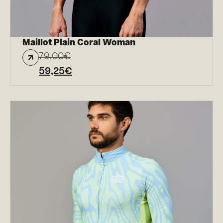
Maillot Plain Coral Woman
79,00
€
59,25
€