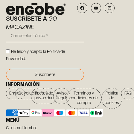
SUSCRÍBETE A
GO
MAGAZINE
He leído y acepto la
Política de
Privacidad
.
Suscríbete
INFORMACIÓN
Envíos
Devoluciones
Política de
Aviso
Términos y
Política
FAQ
privacidad
legal
condiciones de
de
compra
cookies
MENÚ
Ciclismo Hombre