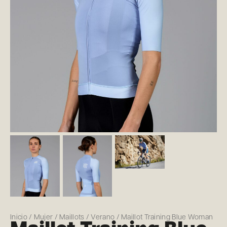
Inicio
/
Mujer
/
Maillots
/
Verano
/ Maillot Training Blue Woman