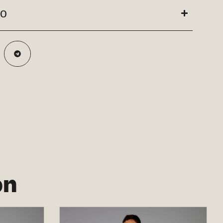
do
on