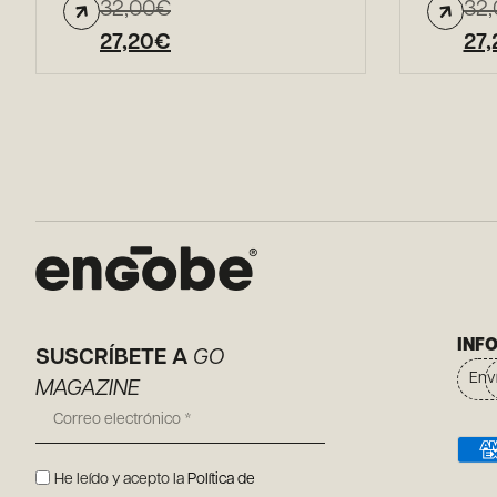
32,00
€
32,
27,20
€
27,
INF
SUSCRÍBETE A
GO
Env
MAGAZINE
He leído y acepto la
Política de