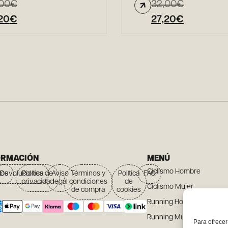
00
€
32,00
€
20
€
27,20
€
ORMACIÓN
MENÚ
Ciclismo Hombre
íos
Devoluciones
Política de
Aviso
Términos y
Política
FAQ
privacidad
legal
condiciones
de
Ciclismo Mujer
de compra
cookies
Running Hombre
Running Mujer
Para ofrecer