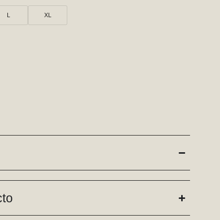
L
XL
cto