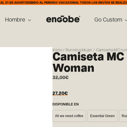
E AGOSTO
DEBIDO AL PERIODO VACACIONAL TODOS LOS ENVÍOS SE REALIZARÁN A P
Hombre
Go Custom
Inicio
/
Running Mujer
/ Camiseta MC ru
Camiseta MC 
Woman
32,00
€
27,20
€
DISPONIBLE EN
All we need coffee
Essential Green
Run