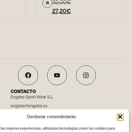
32,00
€
27,20
€
CONTACTO
Engobe Sport Wear S.L.
engobe@engobe.es
Tel. 96 110 78 03
Gestionar consentimiento
Carrer Embat, 12, 46119 Nàquera, Valencia
 las mejores experiencias, utilizamos tecnologías como las cookies para