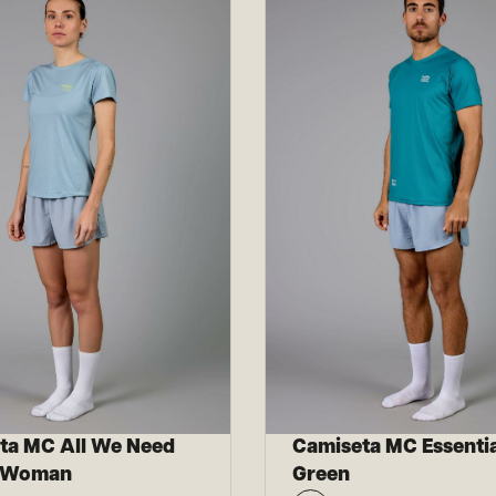
ta MC All We Need
Camiseta MC Essentia
e Woman
Green