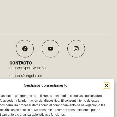
CONTACTO
Engobe Sport Wear S.L.
engobe@engobe.es
Tel. 96 110 78 03
Gestionar consentimiento
Carrer Embat, 12, 46119 Nàquera, Valencia
 las mejores experiencias, utilizamos tecnologías como las cookies para
o acceder a la información del dispositivo. El consentimiento de estas
 nos permitirá procesar datos como el comportamiento de navegación o las
ones únicas en este sitio. No consentir o retirar el consentimiento, puede
tivamente a ciertas características y funciones.