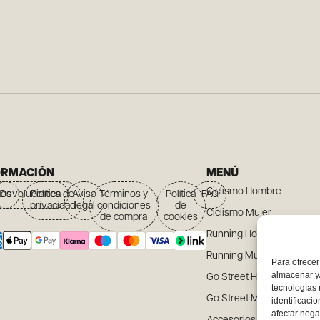
ORMACIÓN
MENÚ
Ciclismo Hombre
íos
Devoluciones
Política de
Aviso
Términos y
Política
FAQ
privacidad
legal
condiciones
de
Ciclismo Mujer
de compra
cookies
Running Hombre
Running Mujer
Para ofrecer
almacenar y/
Go Street Hombre
tecnologías
Go Street Mujer
identificaci
afectar nega