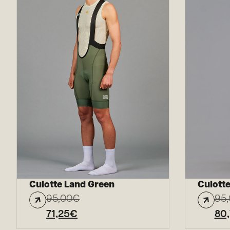
Culotte Land Green
Culotte
95,00
€
95
71,25
€
80