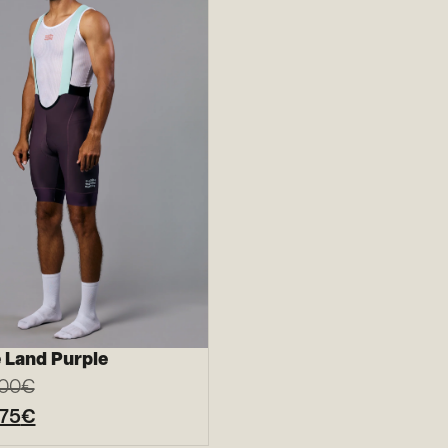
 Land Purple
,00
€
,75
€