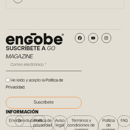
SUSCRÍBETE A
GO
MAGAZINE
He leído y acepto la
Política de
Privacidad
.
Suscríbete
INFORMACIÓN
Envíos
Devoluciones
Política de
Aviso
Términos y
Política
FAQ
privacidad
legal
condiciones de
de