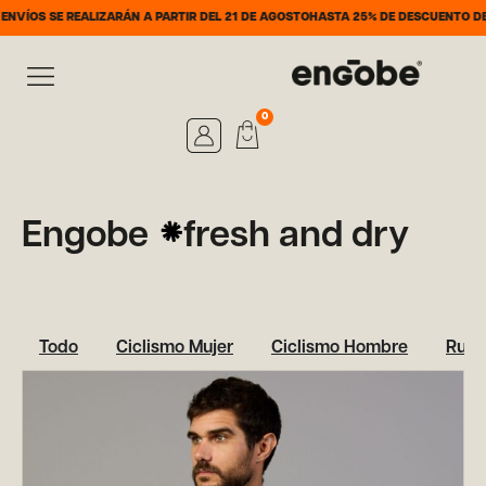
VÍOS SE REALIZARÁN A PARTIR DEL 21 DE AGOSTO
HASTA 25% DE DESCUENTO DEL 
0
Engobe
fresh and dry
Todo
Ciclismo Mujer
Ciclismo Hombre
Runn