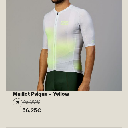
Maillot Psique – Yellow
75,00
€
56,25
€