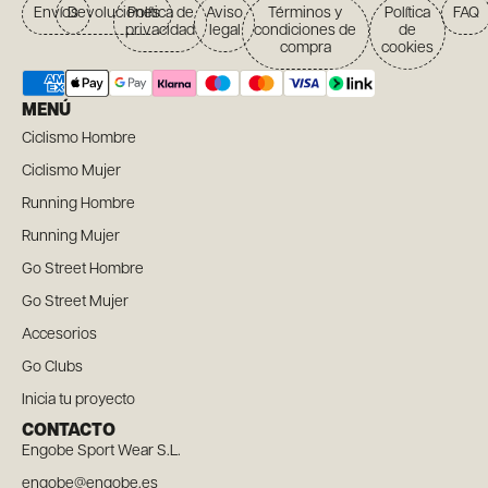
Envíos
Devoluciones
Política de
Aviso
Términos y
Política
FAQ
privacidad
legal
condiciones de
de
compra
cookies
MENÚ
Ciclismo Hombre
Ciclismo Mujer
Running Hombre
Running Mujer
Go Street Hombre
Go Street Mujer
Accesorios
Go Clubs
Inicia tu proyecto
CONTACTO
Engobe Sport Wear S.L.
engobe@engobe.es