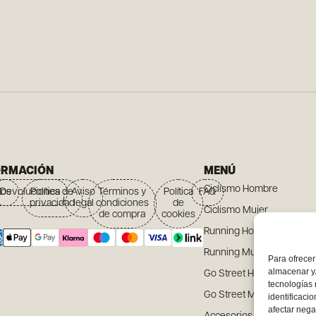
ORMACIÓN
MENÚ
Ciclismo Hombre
íos
Devoluciones
Política de
Aviso
Términos y
Política
FAQ
privacidad
legal
condiciones
de
Ciclismo Mujer
de compra
cookies
Running Hombre
Running Mujer
Para ofrecer
almacenar y/
Go Street Hombre
tecnologías
Go Street Mujer
identificaci
afectar nega