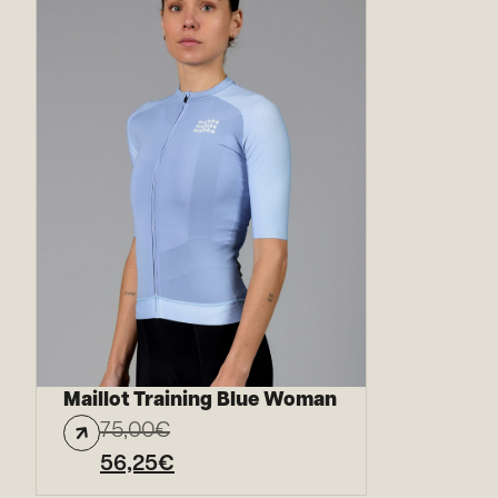
Maillot Training Blue Woman
75,00
€
56,25
€