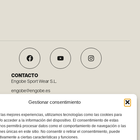
CONTACTO
Engobe Sport Wear S.L.
engobe@engobe.es
Tel. 96 110 78 03
Gestionar consentimiento
Carrer Embat, 12, 46119 Nàquera, Valencia
 las mejores experiencias, utilizamos tecnologías como las cookies para
o acceder a la información del dispositivo. El consentimiento de estas
 nos permitirá procesar datos como el comportamiento de navegación o las
ones únicas en este sitio. No consentir o retirar el consentimiento, puede
tivamente a ciertas características y funciones.