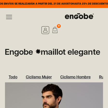
ENVÍOS SE REALIZARÁN A PARTIR DEL 21 DE AGOSTO
HASTA 25% DE DESCUENTO DE
0
Engobe
maillot elegante
Todo
Ciclismo Mujer
Ciclismo Hombre
Runn