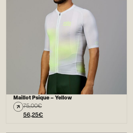
Maillot Psique – Yellow
75,00
€
56,25
€