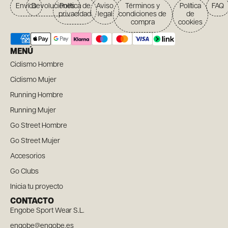
Envíos
Devoluciones
Política de
Aviso
Términos y
Política
FAQ
privacidad
legal
condiciones de
de
compra
cookies
MENÚ
Ciclismo Hombre
Ciclismo Mujer
Running Hombre
Running Mujer
Go Street Hombre
Go Street Mujer
Accesorios
Go Clubs
Inicia tu proyecto
CONTACTO
Engobe Sport Wear S.L.
engobe@engobe.es