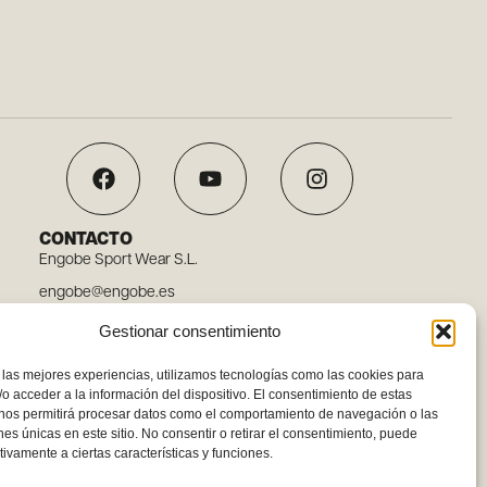
CONTACTO
Engobe Sport Wear S.L.
engobe@engobe.es
Tel. 96 110 78 03
Gestionar consentimiento
Carrer Embat, 12, 46119 Nàquera, Valencia
 las mejores experiencias, utilizamos tecnologías como las cookies para
o acceder a la información del dispositivo. El consentimiento de estas
 nos permitirá procesar datos como el comportamiento de navegación o las
ones únicas en este sitio. No consentir o retirar el consentimiento, puede
tivamente a ciertas características y funciones.