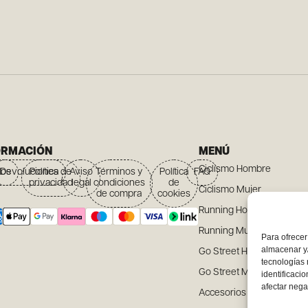
ORMACIÓN
MENÚ
Ciclismo Hombre
íos
Devoluciones
Política de
Aviso
Términos y
Política
FAQ
privacidad
legal
condiciones
de
Ciclismo Mujer
de compra
cookies
Running Hombre
Running Mujer
Para ofrecer
almacenar y/
Go Street Hombre
tecnologías
Go Street Mujer
identificaci
afectar nega
Accesorios