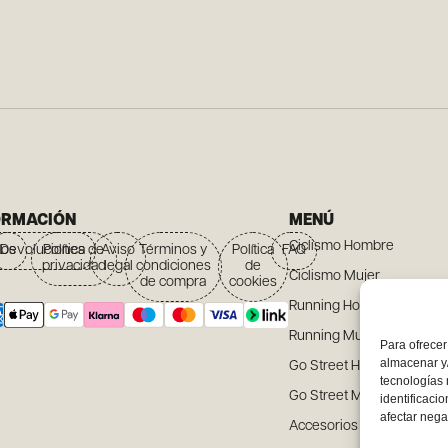
ORMACIÓN
MENÚ
Ciclismo Hombre
íos
Devoluciones
Política de
Aviso
Términos y
Política
FAQ
privacidad
legal
condiciones
de
Ciclismo Mujer
de compra
cookies
Running Hombre
Running Mujer
Para ofrecer
almacenar y/
Go Street Hombre
tecnologías
Go Street Mujer
identificaci
afectar nega
Accesorios