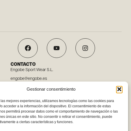
CONTACTO
Engobe Sport Wear S.L.
engobe@engobe.es
Tel. 96 110 78 03
Gestionar consentimiento
Carrer Embat, 12, 46119 Nàquera, Valencia
 las mejores experiencias, utilizamos tecnologías como las cookies para
o acceder a la información del dispositivo. El consentimiento de estas
 nos permitirá procesar datos como el comportamiento de navegación o las
ones únicas en este sitio. No consentir o retirar el consentimiento, puede
tivamente a ciertas características y funciones.