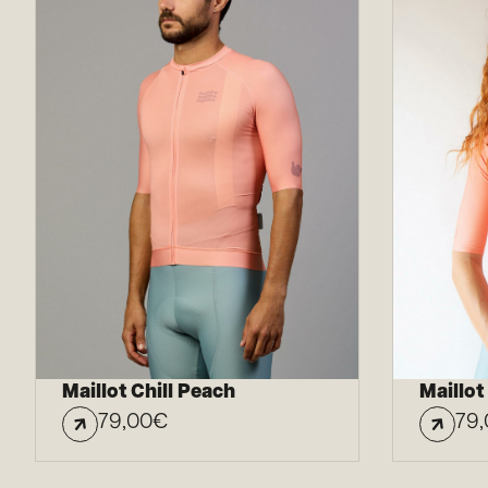
Maillot Chill Peach
Maillo
79,00
€
79,