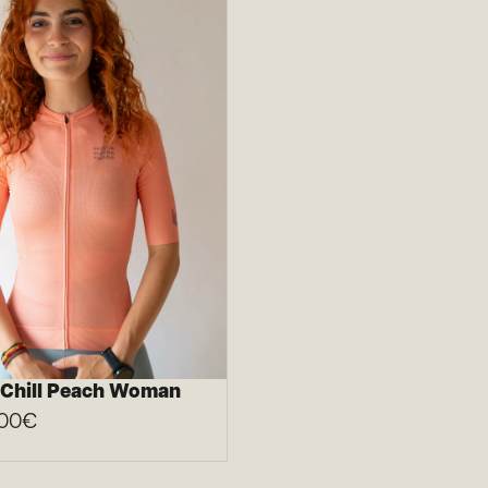
t Chill Peach Woman
00
€