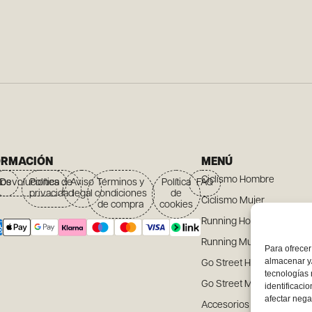
ORMACIÓN
MENÚ
Ciclismo Hombre
íos
Devoluciones
Política de
Aviso
Términos y
Política
FAQ
privacidad
legal
condiciones
de
Ciclismo Mujer
de compra
cookies
Running Hombre
Running Mujer
Para ofrecer
almacenar y/
Go Street Hombre
tecnologías
Go Street Mujer
identificaci
afectar nega
Accesorios