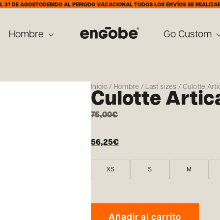
 AGOSTO
DEBIDO AL PERIODO VACACIONAL TODOS LOS ENVÍOS SE REALIZARÁN A PAR
Hombre
Go Custom
Inicio
/
Hombre
/
Last sizes
/ Culotte Arti
Culotte Artic
75,00
€
56,25
€
XS
S
M
Añadir al carrito