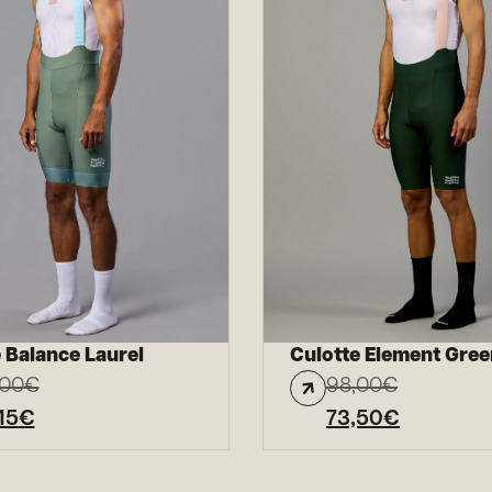
 Balance Laurel
Culotte Element Gree
,00
€
98,00
€
15
€
73,50
€