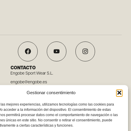
CONTACTO
Engobe Sport Wear S.L.
engobe@engobe.es
Tel. 96 110 78 03
Gestionar consentimiento
Carrer Embat, 12, 46119 Nàquera, Valencia
 las mejores experiencias, utilizamos tecnologías como las cookies para
o acceder a la información del dispositivo. El consentimiento de estas
 nos permitirá procesar datos como el comportamiento de navegación o las
ones únicas en este sitio. No consentir o retirar el consentimiento, puede
tivamente a ciertas características y funciones.