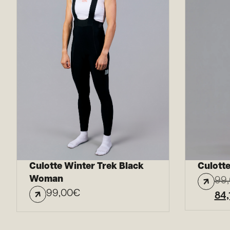
Culotte Winter Trek Black
Culotte
Woman
99
99,00
€
84,