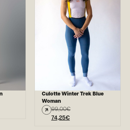
n
Culotte Winter Trek Blue
Woman
99,00
€
74,25
€