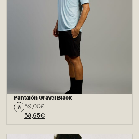
Pantalón Gravel Black
69,00
€
58,65
€