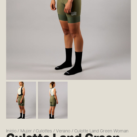
Inicio
/
Mujer
/
Culottes
/
Verano
/ Culotte Land Green Woman