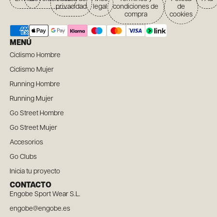
privacidad
legal
condiciones de
de
compra
cookies
MENÚ
Ciclismo Hombre
Ciclismo Mujer
Running Hombre
Running Mujer
Go Street Hombre
Go Street Mujer
Accesorios
Go Clubs
Inicia tu proyecto
CONTACTO
Engobe Sport Wear S.L.
engobe@engobe.es