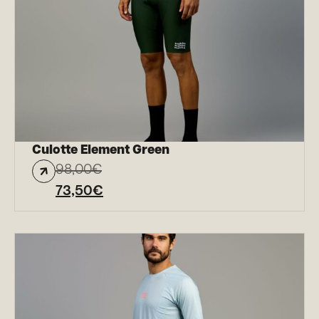
Culotte Element Green
98,00
€
73,50
€