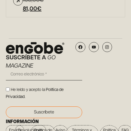
108,00
€
81,00
€
SUSCRÍBETE A
GO
MAGAZINE
He leído y acepto la
Política de
Privacidad
.
Suscríbete
INFORMACIÓN
Envíos
Devoluciones
Política de
Aviso
Términos y
Política
FAQ