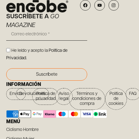
SUSCRÍBETE A
GO
MAGAZINE
He leído y acepto la
Política de
Privacidad
.
Suscríbete
INFORMACIÓN
Envíos
Devoluciones
Política de
Aviso
Términos y
Política
FAQ
privacidad
legal
condiciones de
de
compra
cookies
MENÚ
Ciclismo Hombre