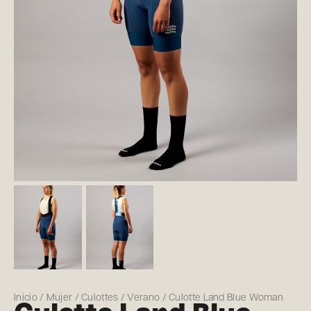
Inicio
/
Mujer
/
Culottes
/
Verano
/ Culotte Land Blue Woman