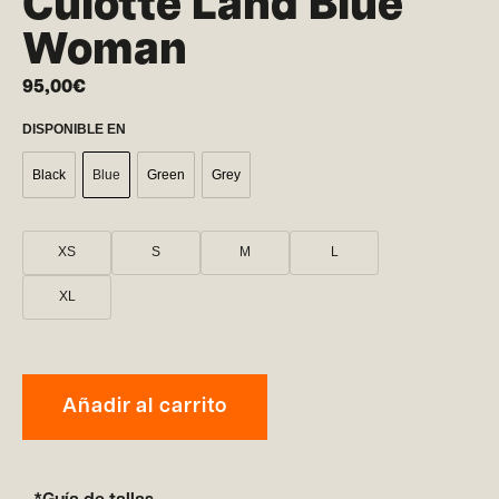
Culotte Land Blue
Woman
95,00
€
DISPONIBLE EN
Black
Blue
Green
Grey
XS
S
M
L
XL
Añadir al carrito