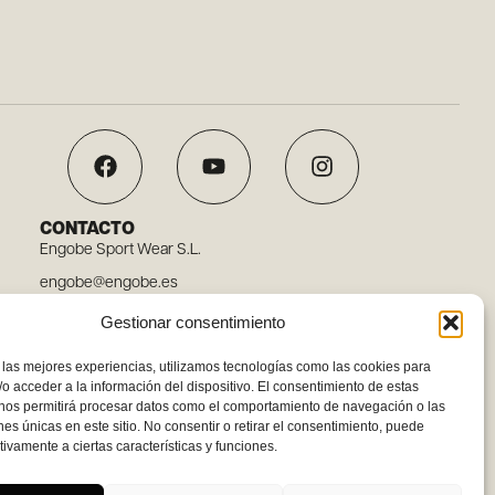
CONTACTO
Engobe Sport Wear S.L.
engobe@engobe.es
Tel. 96 110 78 03
Gestionar consentimiento
Carrer Embat, 12, 46119 Nàquera, Valencia
 las mejores experiencias, utilizamos tecnologías como las cookies para
o acceder a la información del dispositivo. El consentimiento de estas
 nos permitirá procesar datos como el comportamiento de navegación o las
ones únicas en este sitio. No consentir o retirar el consentimiento, puede
tivamente a ciertas características y funciones.