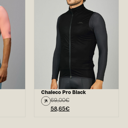
Chaleco Pro Black
69,00
€
58,65
€