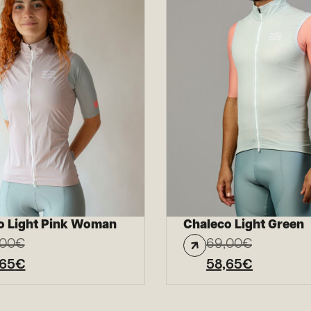
o Light Pink Woman
Chaleco Light Green
,00
€
69,00
€
,65
€
58,65
€