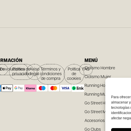
ORMACIÓN
MENÚ
Ciclismo Hombre
íos
Devoluciones
Política de
Aviso
Términos y
Política
FAQ
privacidad
legal
condiciones
de
Ciclismo Mujer
de compra
cookies
Running Hombre
Running Mujer
Para ofrecer
almacenar y/
Go Street Hombre
tecnologías
Go Street Mujer
identificaci
afectar nega
Accesorios
Go Clubs