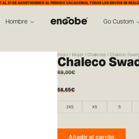
DE AGOSTO
DEBIDO AL PERIODO VACACIONAL TODOS LOS ENVÍOS SE REALIZARÁN A 
Hombre
Go Custom
Inicio
/
Mujer
/
Chalecos
/ Chaleco Swa
Chaleco Swa
69,00
€
58,65
€
2XS
XS
S
Añadir al carrito