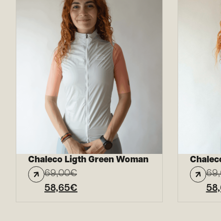
Chaleco Ligth Green Woman
Chalec
69,00
€
69
58,65
€
58