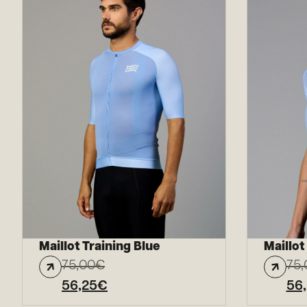
Maillot Training Blue
Maillo
75,00
€
75,
56,25
€
56