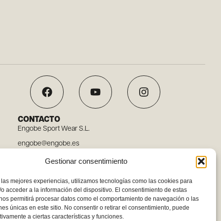
CONTACTO
Engobe Sport Wear S.L.
engobe@engobe.es
Tel. 96 110 78 03
Gestionar consentimiento
Carrer Embat, 12, 46119 Nàquera, Valencia
 las mejores experiencias, utilizamos tecnologías como las cookies para
o acceder a la información del dispositivo. El consentimiento de estas
 nos permitirá procesar datos como el comportamiento de navegación o las
ones únicas en este sitio. No consentir o retirar el consentimiento, puede
tivamente a ciertas características y funciones.