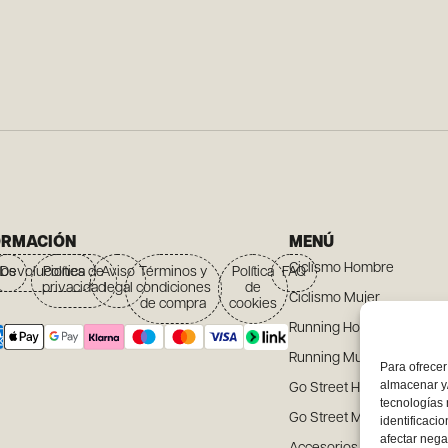
ORMACIÓN
MENÚ
Ciclismo Hombre
íos
Devoluciones
Política de
Aviso
Términos y
Política
FAQ
privacidad
legal
condiciones
de
Ciclismo Mujer
de compra
cookies
Running Hombre
Running Mujer
Para ofrecer
almacenar y/
Go Street Hombre
tecnologías
Go Street Mujer
identificaci
afectar nega