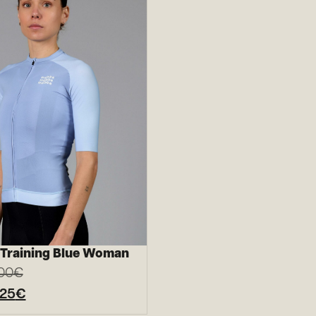
t Training Blue Woman
00
€
,25
€