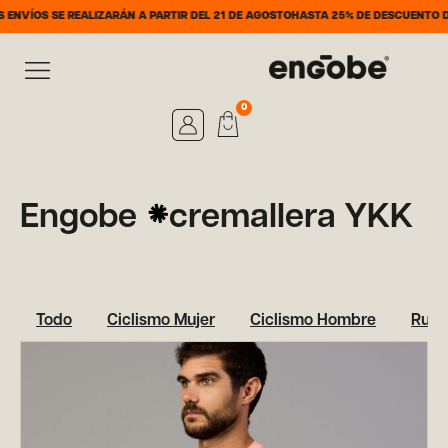
SE REALIZARÁN A PARTIR DEL 21 DE AGOSTO
HASTA 25% DE DESCUENTO DEL 7 AL 
0
Engobe
cremallera YKK
Todo
Ciclismo Mujer
Ciclismo Hombre
Runn