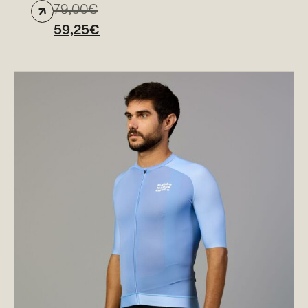
79,00
€
59,25
€