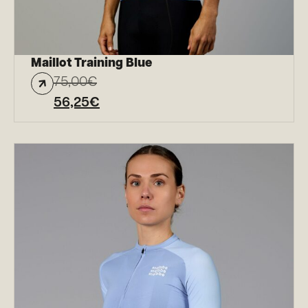
Maillot Training Blue
75,00
€
56,25
€