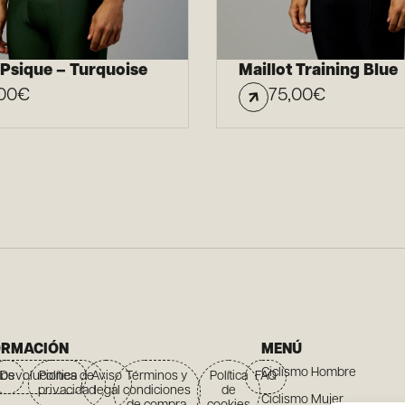
 Psique – Turquoise
Maillot Training Blue
00
€
75,00
€
ORMACIÓN
MENÚ
Ciclismo Hombre
íos
Devoluciones
Política de
Aviso
Términos y
Política
FAQ
privacidad
legal
condiciones
de
Ciclismo Mujer