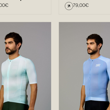
00
€
79,00
€