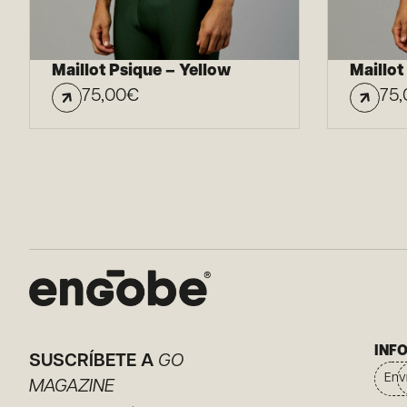
Maillot Psique – Yellow
Maillot
75,00
€
75,
INF
SUSCRÍBETE A
GO
Env
MAGAZINE