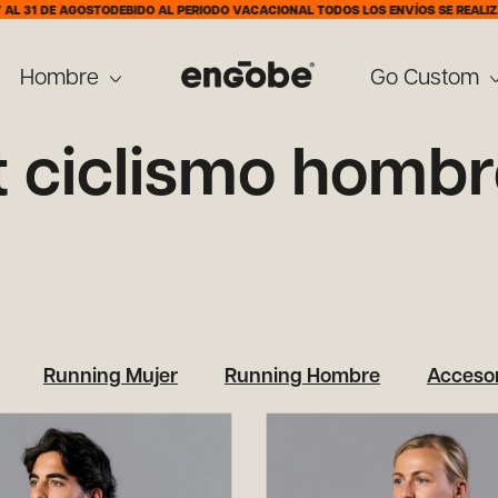
E AGOSTO
DEBIDO AL PERIODO VACACIONAL TODOS LOS ENVÍOS SE REALIZARÁN A P
Hombre
Go Custom
t ciclismo homb
Running Mujer
Running Hombre
Accesor