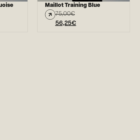
uoise
Maillot Training Blue
75,00
€
56,25
€