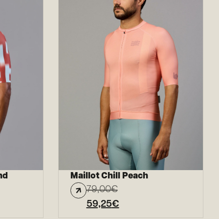
nd
Maillot Chill Peach
79,00
€
59,25
€