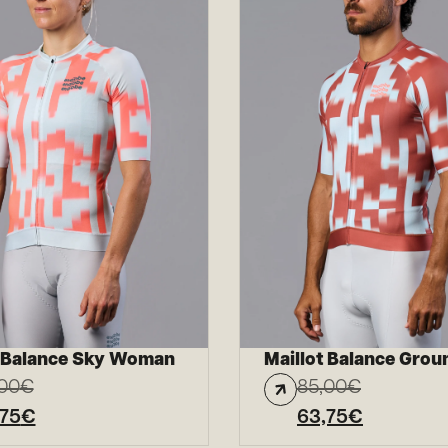
t Balance Sky Woman
Maillot Balance Grou
00
€
85,00
€
,75
€
63,75
€