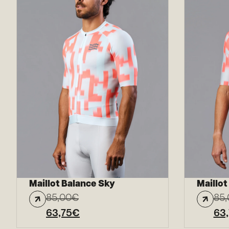
Maillot Balance Sky
Maillo
85,00
€
85,
63,75
€
63