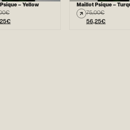
 Psique – Yellow
Maillot Psique – Turq
00
€
75,00
€
,25
€
56,25
€