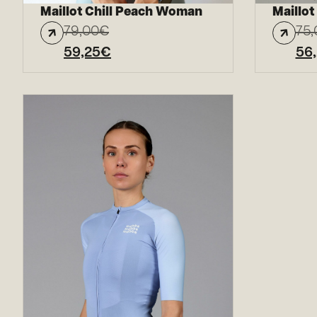
Maillot Chill Peach Woman
Maillot
79,00
€
75,
59,25
€
56