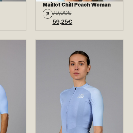
Maillot Chill Peach Woman
79,00
€
59,25
€