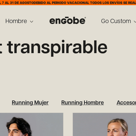
E AGOSTO
DEBIDO AL PERIODO VACACIONAL TODOS LOS ENVÍOS SE REALIZARÁN A P
Hombre
Go Custom
t transpirable
Running Mujer
Running Hombre
Accesor