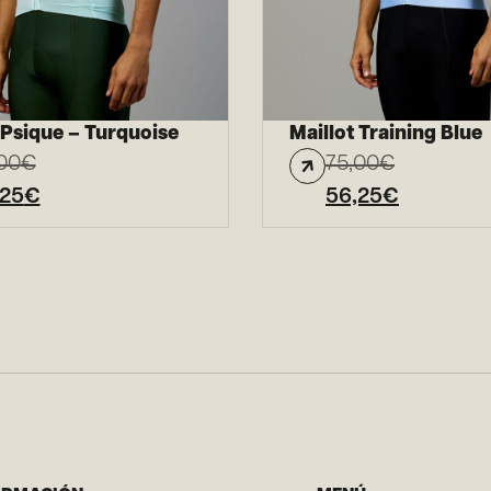
 Psique – Turquoise
Maillot Training Blue
00
€
75,00
€
,25
€
56,25
€