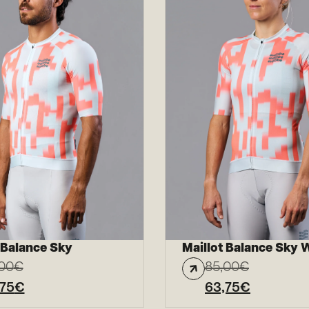
 Balance Sky
Maillot Balance Sky
00
€
85,00
€
,75
€
63,75
€