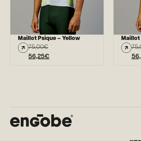
Maillot Psique – Yellow
Maillot
75,00
€
75,
56,25
€
56