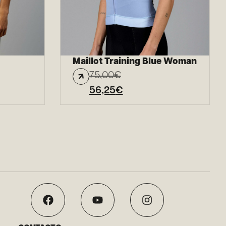
Maillot Training Blue Woman
75,00
€
56,25
€