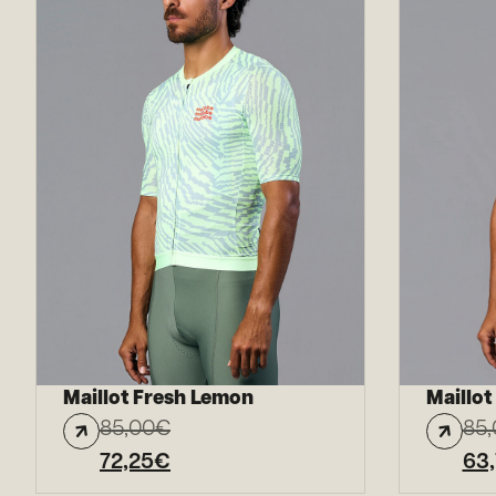
Maillot Fresh Lemon
Maillot
85,00
€
85,
72,25
€
63