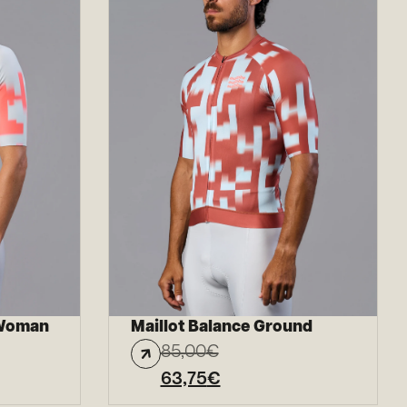
 Woman
Maillot Balance Ground
85,00
€
63,75
€