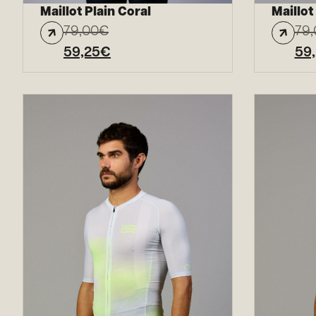
Maillot Plain Coral
Maillot
79,00
€
79,
59,25
€
59