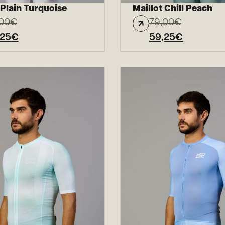
 Plain Turquoise
Maillot Chill Peach
00
€
79,00
€
,25
€
59,25
€